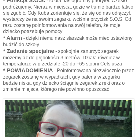
* Funkcja S.O.S.
- to dla nas ogromny priorytet. Często
podróżujemy. Nieraz w miejsca, gdzie w tłumie bardzo łatwo
się zgubić. Gdy Kuba zorientuje się, że się od nas odłączył,
wystarczy że na swoim zegarku wciśnie przycisk S.O.S. Od
razu zostanę poinformowania na swój telefon, że moje
dziecko potrzebuje pomocy
* Alarm
- dzięki niemu nasz starszak może mieć ustawiony
budzić do szkoły
* Zadanie specjalne
- spokojnie zanurzyć zegarek
możemy aż do głębokości 3 metrów. Działa również w
temperaturze w przedziale -20 do +65 stopni Celsjusza
* POWIADOMIENIA
- Poinformowana niezwłocznie przez
zegarek zostanę w wypadkach, gdy bateria w zegarku
będzie niska, gdy dziecko ściągnie zegarek z ręki oraz o
zmianie miejsca, którego nie powinno opuszczać