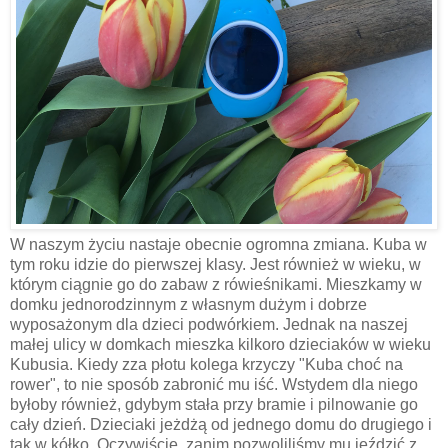
W naszym życiu nastaje obecnie ogromna zmiana. Kuba w
tym roku idzie do pierwszej klasy. Jest również w wieku, w
którym ciągnie go do zabaw z rówieśnikami. Mieszkamy w
domku jednorodzinnym z własnym dużym i dobrze
wyposażonym dla dzieci podwórkiem. Jednak na naszej
małej ulicy w domkach mieszka kilkoro dzieciaków w wieku
Kubusia. Kiedy zza płotu kolega krzyczy "Kuba choć na
rower", to nie sposób zabronić mu iść. Wstydem dla niego
byłoby również, gdybym stała przy bramie i pilnowanie go
cały dzień. Dzieciaki jeżdżą od jednego domu do drugiego i
tak w kółko. Oczywiście, zanim pozwoliliśmy mu jeździć z