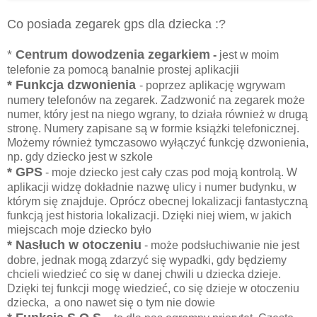
Co posiada zegarek gps dla dziecka :?
*
Centrum dowodzenia zegarkiem
-
jest w moim
telefonie za pomocą banalnie prostej aplikacjii
* Funkcja dzwonienia
- poprzez aplikację wgrywam
numery telefonów na zegarek. Zadzwonić na zegarek może
numer, który jest na niego wgrany, to działa również w drugą
stronę. Numery zapisane są w formie książki telefonicznej.
Możemy również tymczasowo wyłączyć funkcję dzwonienia,
np. gdy dziecko jest w szkole
* GPS
- moje dziecko jest cały czas pod moją kontrolą. W
aplikacji widzę dokładnie nazwę ulicy i numer budynku, w
którym się znajduje. Oprócz obecnej lokalizacji fantastyczną
funkcją jest historia lokalizacji. Dzięki niej wiem, w jakich
miejscach moje dziecko było
* Nasłuch w otoczeniu
- może podsłuchiwanie nie jest
dobre, jednak mogą zdarzyć się wypadki, gdy będziemy
chcieli wiedzieć co się w danej chwili u dziecka dzieje.
Dzięki tej funkcji mogę wiedzieć, co się dzieje w otoczeniu
dziecka, a ono nawet się o tym nie dowie