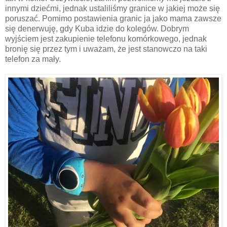
innymi dziećmi, jednak ustaliliśmy granice w jakiej może się
poruszać. Pomimo postawienia granic ja jako mama zawsze
się denerwuję, gdy Kuba idzie do kolegów. Dobrym
wyjściem jest zakupienie telefonu komórkowego, jednak
bronię się przez tym i uważam, że jest stanowczo na taki
telefon za mały.