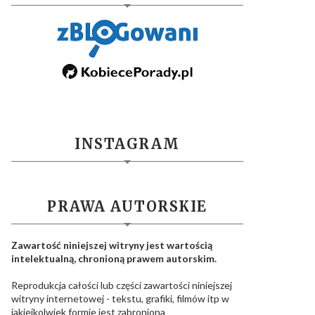
INSTAGRAM
PRAWA AUTORSKIE
Zawartość niniejszej witryny jest wartością
intelektualną, chronioną prawem autorskim.
Reprodukcja całości lub części zawartości niniejszej
witryny internetowej - tekstu, grafiki, filmów itp w
jakiejkolwiek formie jest zabroniona