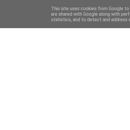
This site uses cookies from Google to d
are shared with Google along with perf
statistics, and to detect and address 