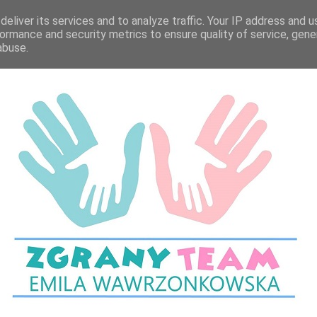
eliver its services and to analyze traffic. Your IP address and 
ormance and security metrics to ensure quality of service, gen
abuse.