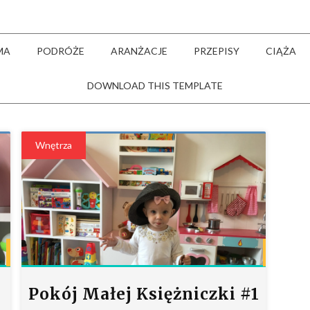
MA
PODRÓŻE
ARANŻACJE
PRZEPISY
CIĄŻA
DOWNLOAD THIS TEMPLATE
Wnętrza
33
21
Pokój Małej Księżniczki #1