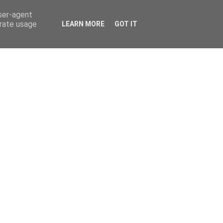
user-agent
erate usage
LEARN MORE
GOT IT