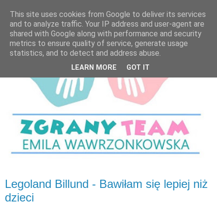
This site uses cookies from Google to deliver its services
and to analyze traffic. Your IP address and user-agent are
shared with Google along with performance and security
metrics to ensure quality of service, generate usage
statistics, and to detect and address abuse.
LEARN MORE
GOT IT
Legoland Billund - Bawiłam się lepiej niż
dzieci