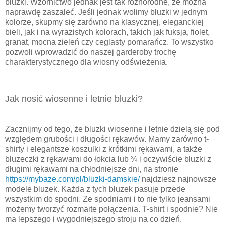
bluzki. Wzornictwo jednak jest tak różnorodne, że można
naprawdę zaszaleć. Jeśli jednak wolimy bluzki w jednym
kolorze, skupmy się zarówno na klasycznej, eleganckiej
bieli, jak i na wyrazistych kolorach, takich jak fuksja, fiolet,
granat, mocna zieleń czy ceglasty pomarańcz. To wszystko
pozwoli wprowadzić do naszej garderoby trochę
charakterystycznego dla wiosny odświeżenia.
Jak nosić wiosenne i letnie bluzki?
Zacznijmy od tego, że bluzki wiosenne i letnie dzielą się pod
względem grubości i długości rękawów. Mamy zarówno t-
shirty i elegantsze koszulki z krótkimi rękawami, a także
bluzeczki z rękawami do łokcia lub ¾ i oczywiście bluzki z
długimi rękawami na chłodniejsze dni, na stronie
https://mybaze.com/pl/bluzki-damskie/
najdziesz najnowsze
modele bluzek. Każda z tych bluzek pasuje przede
wszystkim do spodni. Ze spodniami i to nie
tylko jeansami
możemy tworzyć rozmaite połączenia. T-shirt i spodnie? Nie
ma lepszego i wygodniejszego stroju na co dzień.