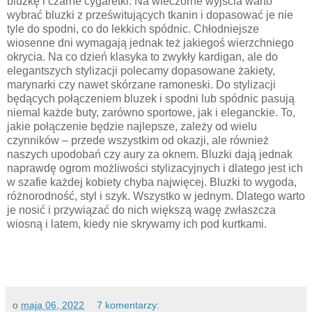
bluzkę i czarne cygaretki. Na wieczorne wyjścia warto
wybrać bluzki z prześwitujących tkanin i dopasować je nie
tyle do spodni, co do lekkich spódnic. Chłodniejsze
wiosenne dni wymagają jednak też jakiegoś wierzchniego
okrycia. Na co dzień klasyka to zwykły kardigan, ale do
elegantszych stylizacji polecamy dopasowane żakiety,
marynarki czy nawet skórzane ramoneski. Do stylizacji
będących połączeniem bluzek i spodni lub spódnic pasują
niemal każde buty, zarówno sportowe, jak i eleganckie. To,
jakie połączenie będzie najlepsze, zależy od wielu
czynników – przede wszystkim od okazji, ale również
naszych upodobań czy aury za oknem. Bluzki dają jednak
naprawdę ogrom możliwości stylizacyjnych i dlatego jest ich
w szafie każdej kobiety chyba najwięcej. Bluzki to wygoda,
różnorodność, styl i szyk. Wszystko w jednym. Dlatego warto
je nosić i przywiązać do nich większą wagę zwłaszcza
wiosną i latem, kiedy nie skrywamy ich pod kurtkami.
o
maja 06, 2022
7 komentarzy: