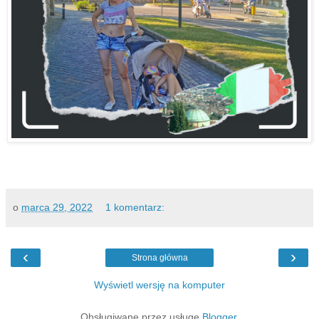
o
marca 29, 2022
1 komentarz:
‹
›
Strona główna
Wyświetl wersję na komputer
Obsługiwane przez usługę
Blogger
.