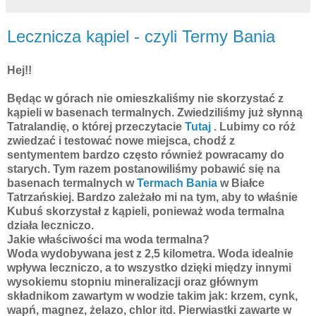
Lecznicza kąpiel - czyli Termy Bania
Hej!!
Będąc w górach nie omieszkaliśmy nie skorzystać z
kąpieli w basenach termalnych. Zwiedziliśmy już słynną
Tatralandię, o której przeczytacie
Tutaj
. Lubimy co róż
zwiedzać i testować nowe miejsca, chodź z
sentymentem bardzo często również powracamy do
starych. Tym razem postanowiliśmy pobawić się na
basenach termalnych w
Termach Bania
w Białce
Tatrzańskiej. Bardzo zależało mi na tym, aby to właśnie
Kubuś skorzystał z kąpieli, ponieważ woda termalna
działa leczniczo.
Jakie właściwości ma woda termalna?
Woda wydobywana jest z 2,5 kilometra. Woda idealnie
wpływa leczniczo, a to wszystko dzięki między innymi
wysokiemu stopniu mineralizacji oraz głównym
składnikom zawartym w wodzie takim jak: krzem, cynk,
wapń, magnez, żelazo, chlor itd. Pierwiastki zawarte w