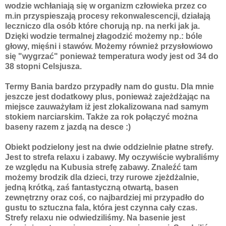
wodzie wchłaniają się w organizm człowieka przez co
m.in przyspieszają procesy rekonwalescencji, działają
leczniczo dla osób które chorują np. na nerki jak ja.
Dzięki wodzie termalnej złagodzić możemy np.: bóle
głowy, mięśni i stawów. Możemy również przysłowiowo
się "wygrzać" ponieważ temperatura wody jest od 34 do
38 stopni Celsjusza.
Termy Bania bardzo przypadły nam do gustu. Dla mnie
jeszcze jest dodatkowy plus, ponieważ zajeżdżając na
miejsce zauważyłam iż jest zlokalizowana nad samym
stokiem narciarskim. Także za rok połączyć można
baseny razem z jazdą na desce :)
Obiekt podzielony jest na dwie oddzielnie płatne strefy.
Jest to strefa relaxu i zabawy. My oczywiście wybraliśmy
ze względu na Kubusia strefę zabawy. Znaleźć tam
możemy brodzik dla dzieci, trzy rurowe zjeżdżalnie,
jedną krótką, zaś fantastyczną otwartą, basen
zewnętrzny oraz coś, co najbardziej mi przypadło do
gustu to sztuczna fala, która jest czynna cały czas.
Strefy relaxu nie odwiedziliśmy. Na basenie jest