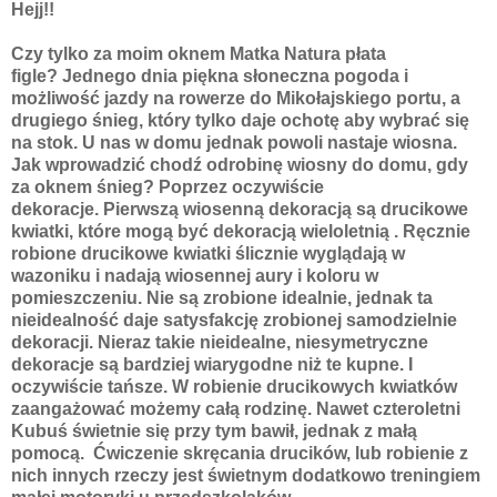
Hejj!!
Czy tylko za moim oknem Matka Natura płata
figle? Jednego dnia piękna słoneczna pogoda i
możliwość jazdy na rowerze do Mikołajskiego portu, a
drugiego śnieg, który tylko daje ochotę aby wybrać się
na stok. U nas w domu jednak powoli nastaje wiosna.
Jak wprowadzić chodź odrobinę wiosny do domu, gdy
za oknem śnieg? Poprzez oczywiście
dekoracje. Pierwszą wiosenną dekoracją są drucikowe
kwiatki, które mogą być dekoracją wieloletnią . Ręcznie
robione drucikowe kwiatki ślicznie wyglądają w
wazoniku i nadają wiosennej aury i koloru w
pomieszczeniu. Nie są zrobione idealnie, jednak ta
nieidealność daje satysfakcję zrobionej samodzielnie
dekoracji. Nieraz takie nieidealne, niesymetryczne
dekoracje są bardziej wiarygodne niż te kupne. I
oczywiście tańsze. W robienie drucikowych kwiatków
zaangażować możemy całą rodzinę. Nawet czteroletni
Kubuś świetnie się przy tym bawił, jednak z małą
pomocą. Ćwiczenie skręcania drucików, lub robienie z
nich innych rzeczy jest świetnym dodatkowo treningiem