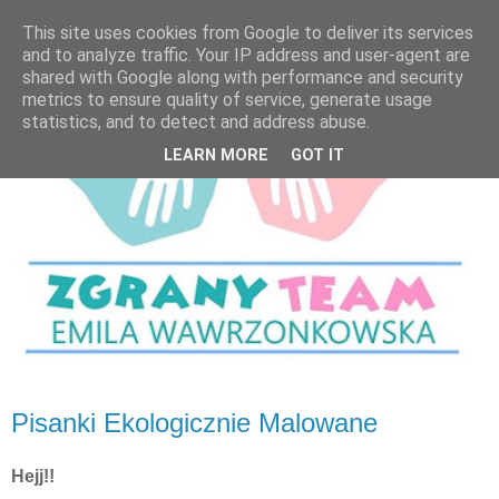
This site uses cookies from Google to deliver its services
and to analyze traffic. Your IP address and user-agent are
shared with Google along with performance and security
metrics to ensure quality of service, generate usage
statistics, and to detect and address abuse.
LEARN MORE
GOT IT
Pisanki Ekologicznie Malowane
Hejj!!