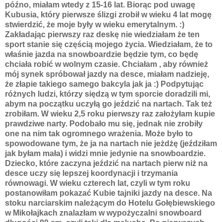
późno, miałam wtedy z 15-16 lat. Biorąc pod uwagę
Kubusia, który pierwsze ślizgi zrobił w wieku 4 lat mogę
stwierdzić, że moje były w wieku emerytalnym. :)
Zakładając pierwszy raz deskę nie wiedziałam że ten
sport stanie się częścią mojego życia. Wiedziałam, że to
właśnie jazda na snowboardzie będzie tym, co będę
chciała robić w wolnym czasie. Chciałam , aby również
mój synek spróbował jazdy na desce, miałam nadzieję,
że złapie takiego samego bakcyla jak ja :) Podpytując
różnych ludzi, którzy siędzą w tym sporcie doradzili mi,
abym na początku uczyłą go jeździć na nartach. Tak też
zrobiłam. W wieku 2,5 roku pierwszy raz założyłam kupie
prawdziwe narty. Podobało mu się, jednak nie zrobiły
one na nim tak ogromnego wrażenia. Może było to
spowodowane tym, że ja na nartach nie jeżdżę (jeździłam
jak byłam mała) i widzi mnie jedynie na snowboardzie.
Dziecko, które zaczyna jeździć na nartach pierw niż na
desce uczy się lepszej koordynacji i trzymania
równowagi. W wieku czterech lat, czyli w tym roku
postanowiłam pokazać Kubie tajniki jazdy na desce. Na
stoku narciarskim należącym do Hotelu Gołębiewskiego
w Mikołajkach znalazłam w wypożyczalni snowboard