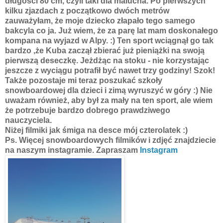
długości 80 cm, czyli taki dla malucha. Po pierwszych
kilku zjazdach z początkowo dwóch metrów
zauważyłam, że moje dziecko złapało tego samego
bakcyla co ja. Już wiem, że za parę lat mam doskonałego
kompana na wyjazd w Alpy. :) Ten sport wciągnął go tak
bardzo ,że Kuba zaczął zbierać już pieniążki na swoją
pierwszą deseczkę. Jeżdżąc na stoku - nie korzystając
jeszcze z wyciągu potrafił być nawet trzy godziny! Szok!
Także pozostaje mi teraz poszukać szkoły
snowboardowej dla dzieci i zimą wyruszyć w góry :) Nie
uważam również, aby był za mały na ten sport, ale wiem
że potrzebuje bardzo dobrego prawdziwego
nauczyciela.
Niżej filmiki jak śmiga na desce mój czterolatek :)
Ps. Więcej snowboardowych filmików i zdjęć znajdziecie
na naszym instagramie.
Zapraszam
Instagram