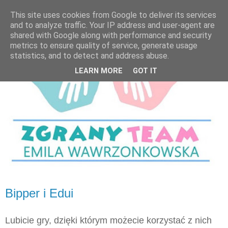
This site uses cookies from Google to deliver its services
and to analyze traffic. Your IP address and user-agent are
shared with Google along with performance and security
metrics to ensure quality of service, generate usage
statistics, and to detect and address abuse.
LEARN MORE
GOT IT
Bipper i Edui
Lubicie gry, dzięki którym możecie korzystać z nich