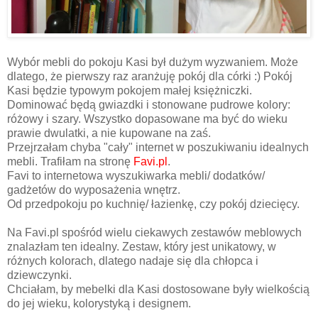
Wybór mebli do pokoju Kasi był dużym wyzwaniem. Może
dlatego, że pierwszy raz aranżuję pokój dla córki :) Pokój
Kasi będzie typowym pokojem małej księżniczki.
Dominować będą gwiazdki i stonowane pudrowe kolory:
różowy i szary. Wszystko dopasowane ma być do wieku
prawie dwulatki, a nie kupowane na zaś.
Przejrzałam chyba "cały" internet w poszukiwaniu idealnych
mebli. Trafiłam na stronę
Favi.pl
.
Favi to internetowa wyszukiwarka mebli/ dodatków/
gadżetów do wyposażenia wnętrz.
Od przedpokoju po kuchnię/ łazienkę, czy pokój dziecięcy.
Na Favi.pl spośród wielu ciekawych zestawów meblowych
znalazłam ten idealny. Zestaw, który jest unikatowy, w
różnych kolorach, dlatego nadaje się dla chłopca i
dziewczynki.
Chciałam, by mebelki dla Kasi dostosowane były wielkością
do jej wieku, kolorystyką i designem.