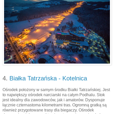
4.
Białka Tatrzańska - Kotelnica
Ośrodek położony w samym środku Białki Tatrzańskiej. Jest
to największy ośrodek narciarski na całym Podhalu. Stok
jest idealny dla zawodowców, jak i amatorów. Dysponuje
łącznie czternastoma kilometrami tras. Ogromną gratką są
również przygotowane trasy dla biegaczy. Ośrodek