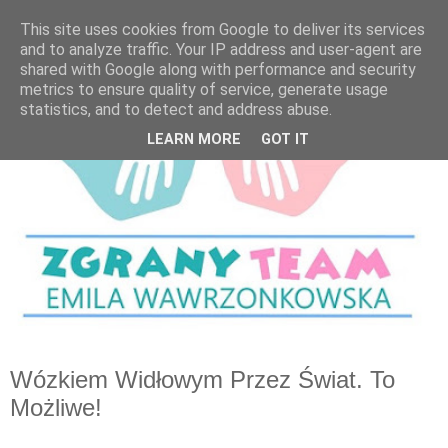
This site uses cookies from Google to deliver its services
and to analyze traffic. Your IP address and user-agent are
shared with Google along with performance and security
metrics to ensure quality of service, generate usage
statistics, and to detect and address abuse.
LEARN MORE
GOT IT
Wózkiem Widłowym Przez Świat. To
Możliwe!