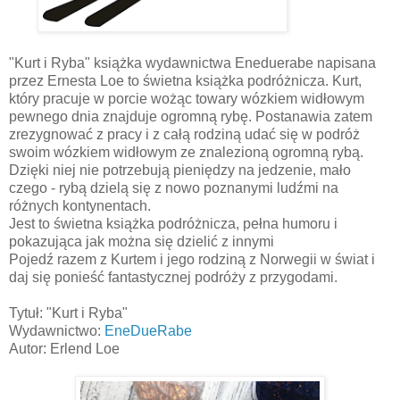
"Kurt i Ryba" książka wydawnictwa Eneduerabe napisana
przez Ernesta Loe to świetna książka podróżnicza. Kurt,
który pracuje w porcie wożąc towary wózkiem widłowym
pewnego dnia znajduje ogromną rybę. Postanawia zatem
zrezygnować z pracy i z całą rodziną udać się w podróż
swoim wózkiem widłowym ze znalezioną ogromną rybą.
Dzięki niej nie potrzebują pieniędzy na jedzenie, mało
czego - rybą dzielą się z nowo poznanymi ludźmi na
różnych kontynentach.
Jest to świetna książka podróżnicza, pełna humoru i
pokazująca jak można się dzielić z innymi
Pojedź razem z Kurtem i jego rodziną z Norwegii w świat i
daj się ponieść fantastycznej podróży z przygodami.
Tytuł: "Kurt i Ryba"
Wydawnictwo:
EneDueRabe
Autor: Erlend Loe