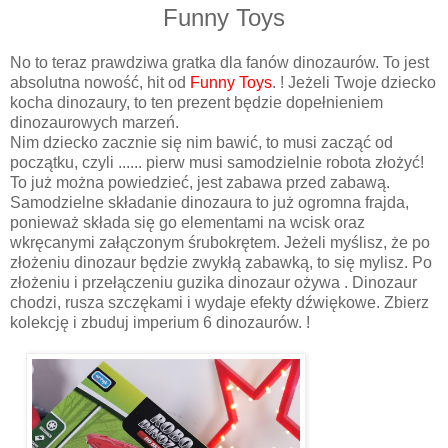
Funny Toys
No to teraz prawdziwa gratka dla fanów dinozaurów. To jest
absolutna nowość, hit od
Funny Toys
. ! Jeżeli Twoje dziecko
kocha dinozaury, to ten prezent będzie dopełnieniem
dinozaurowych marzeń.
Nim dziecko zacznie się nim bawić, to musi zacząć od
początku, czyli ...... pierw musi samodzielnie robota złożyć!
To już można powiedzieć, jest zabawa przed zabawą.
Samodzielne składanie dinozaura to już ogromna frajda,
ponieważ składa się go elementami na wcisk oraz
wkręcanymi załączonym śrubokrętem. Jeżeli myślisz, że po
złożeniu dinozaur będzie zwykłą zabawką, to się mylisz. Po
złożeniu i przełączeniu guzika dinozaur ożywa . Dinozaur
chodzi, rusza szczękami i wydaje efekty dźwiękowe. Zbierz
kolekcję i zbuduj imperium 6 dinozaurów. !