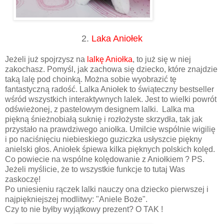
2.
Laka Aniołek
Jeżeli już spojrzysz na
lalkę Aniołka
, to już się w niej
zakochasz. Pomyśl, jak zachowa się dziecko, które znajdzie
taką lalę pod choinką. Można sobie wyobrazić tę
fantastyczną radość. Lalka Aniołek to świąteczny bestseller
wśród wszystkich interaktywnych lalek. Jest to wielki powrót
odświeżonej, z pastelowym designem lalki. Lalka ma
piękną śnieżnobiałą suknię i rozłożyste skrzydła, tak jak
przystało na prawdziwego aniołka. Umilcie wspólnie wigilię
i po naciśnięciu niebieskiego guziczka usłyszcie piękny
anielski głos. Aniołek śpiewa kilka pięknych polskich kolęd.
Co powiecie na wspólne kolędowanie z Aniołkiem ? PS.
Jeżeli myślicie, że to wszystkie funkcje to tutaj Was
zaskoczę!
Po uniesieniu rączek lalki nauczy ona dziecko pierwszej i
najpiękniejszej modlitwy: "Aniele Boże".
Czy to nie byłby wyjątkowy prezent? O TAK !