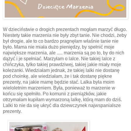
W dzieciństwie o drogich prezentach mogłam marzyć długo.
Niestety takie marzenia nie były zbyt tanie. Nie chodzi, żeby
był drogie, ale to co bardzo pragnęłam właśnie tanie nie
było. Mama nie miała dużo pieniędzy, by spełnić moje
największe marzenia, ale ..... marzenia są po to, by do nich
dążyć i je spełniać. Marzyłam o lalce. Nie takiej lalce z
chińczyka, tylko takiej prawdziwej, takiej jakie miały moje
koleżanki. Wiedziałam jednak, że takiej lalki nie dostanę
pod choinkę, ale wiedziałam, że i tak dostanę piękne
prezenty, na jakie mamę będzie stać. Lalka była moim
wieloletnim marzeniem. Była, ponieważ to marzenie w
końcu się spełniło. Po komunii z pieniążków, jakie
otrzymałam kupiłam wymarzoną lalkę, którą mam do dziś.
Lalki to nie da się ukryć dla dziewczynek najwspanialsze
prezenty.