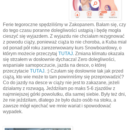
Ferie tegoroczne spędziliśmy w Zakopanem. Bałam się, czy
do tego czasu poranne dolegliwości ustąpią i będę mogła
cieszyć się wyjazdem. Z wyjazdu nie chciałam rezygnować
z powodu ciąży, ponieważ ciąża to nie choroba, a Kuba miał
od ponad pół roku zarezerwowany kurs Snowboardowy, o
którym możecie przeczytaj
TUTAJ
. Zmiana klimatu okazała
się strzałem w dosłownie dychacza! Zero dolegliwości,
wspaniałe samopoczucie, jazda na desce, o której
przeczytacie
TUTAJ
. :) Czułam się dosłownie tak jak przed
ciążą, kto wie może to tam powinniśmy się przeprowadzić?
Co do jazdy na desce w ciąży nie jest to zakazane, jeżeli
działamy z rozwagą. Jeździłam po maks 5-6 zjazdów z
najmniejszej górki powolutku, dla samej siebie. Były też dni,
że nie jeździłam, dlatego że było dużo osób na stoku, a
zawsze mógł wjechać we mnie wariat i spowodować
wypadek.