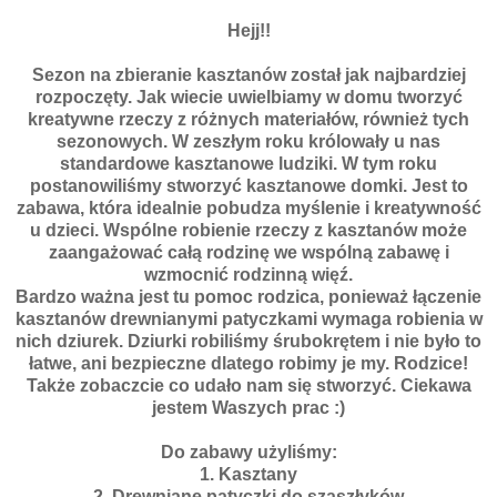
Hejj!!
Sezon na zbieranie kasztanów został jak najbardziej
rozpoczęty. Jak wiecie uwielbiamy w domu tworzyć
kreatywne rzeczy z różnych materiałów, również tych
sezonowych. W zeszłym roku królowały u nas
standardowe kasztanowe ludziki. W tym roku
postanowiliśmy stworzyć kasztanowe domki. Jest to
zabawa, która idealnie pobudza myślenie i kreatywność
u dzieci. Wspólne robienie rzeczy z kasztanów może
zaangażować całą rodzinę we wspólną zabawę i
wzmocnić rodzinną więź.
Bardzo ważna jest tu pomoc rodzica, ponieważ łączenie
kasztanów drewnianymi patyczkami wymaga robienia w
nich dziurek. Dziurki robiliśmy śrubokrętem i nie było to
łatwe, ani bezpieczne dlatego robimy je my. Rodzice!
Także zobaczcie co udało nam się stworzyć. Ciekawa
jestem Waszych prac :)
Do zabawy użyliśmy:
1. Kasztany
2. Drewniane patyczki do szaszłyków