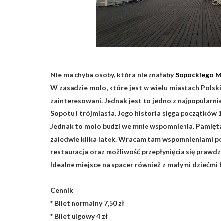
Nie ma chyba osoby, która nie znałaby
Sopockiego M
W zasadzie molo, które jest w wielu miastach Polski
zainteresowani. Jednak jest to jedno z najpopularn
Sopotu i trójmiasta. Jego historia sięga początków 1
Jednak to molo budzi we mnie wspomnienia. Pamięta
zaledwie kilka latek. Wracam tam wspomnieniami po
restauracja oraz możliwość przepłynięcia się prawdzi
Idealne miejsce na spacer również z małymi dziećmi
Cennik
* Bilet normalny 7,50 zł
* Bilet ulgowy 4 zł