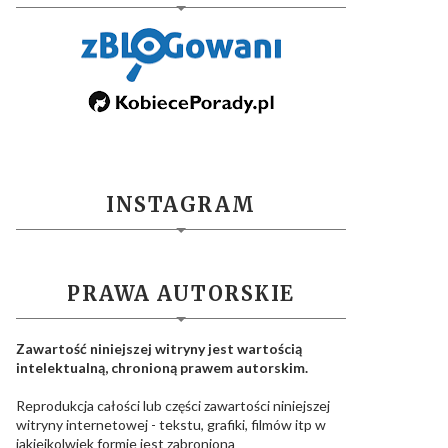
INSTAGRAM
PRAWA AUTORSKIE
Zawartość niniejszej witryny jest wartością
intelektualną, chronioną prawem autorskim.
Reprodukcja całości lub części zawartości niniejszej
witryny internetowej - tekstu, grafiki, filmów itp w
jakiejkolwiek formie jest zabroniona