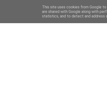
This site uses cookies from Google to d
are shared with Google along with perf
statistics, and to detect and address 