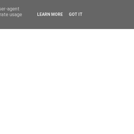
user-agent
erate usage
LEARN MORE
GOT IT