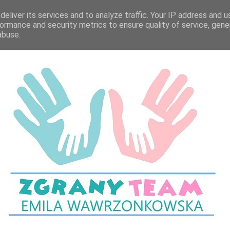
eliver its services and to analyze traffic. Your IP address and 
ormance and security metrics to ensure quality of service, gen
abuse.