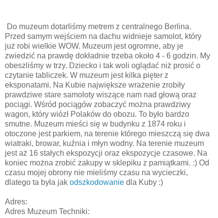
Do muzeum dotarliśmy metrem z centralnego Berlina.
Przed samym wejściem na dachu widnieje samolot, który
już robi wielkie WOW. Muzeum jest ogromne, aby je
zwiedzić na prawdę dokładnie trzeba około 4 - 6 godzin. My
obeszliśmy w trzy. Dziecko i tak woli oglądać niż prosić o
czytanie tabliczek. W muzeum jest kilka pięter z
eksponatami. Na Kubie największe wrażenie zrobiły
prawdziwe stare samoloty wiszące nam nad głową oraz
pociągi. Wśród pociągów zobaczyć można prawdziwy
wagon, który wiózł Polaków do obozu. To było bardzo
smutne. Muzeum mieści się w budynku z 1874 roku i
otoczone jest parkiem, na terenie którego mieszczą się dwa
wiatraki, browar, kuźnia i młyn wodny. Na terenie muzeum
jest aż 16 stałych ekspozycji oraz ekspozycje czasowe. Na
koniec można zrobić zakupy w sklepiku z pamiątkami. :) Od
czasu mojej obrony nie mieliśmy czasu na wycieczki,
dlatego ta była jak
odszkodowanie
dla Kuby :)
Adres:
Adres Muzeum Techniki: