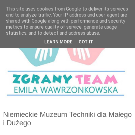
This site uses cookies from Google to deliver its services
and to analyze traffic. Your IP address and user-agent are
shared with Google along with performance and security
metrics to ensure quality of service, generate usage
statistics, and to detect and address abuse.
LEARN MORE
GOT IT
Niemieckie Muzeum Techniki dla Małego
i Dużego