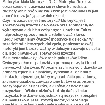
Motoryka. Mała Motoryka. Duża Motoryka. Te słowa
coraz częściej pojawiają się w słowniku rodzica.
Niestety wiele osób nie wie czym jest motoryka i w jaki
sposób rozwijać ją u swoich dzieci.
Czym w zasadzie jest motoryka? Motoryka jest
sprawnością fizyczną człowieka oraz zdolnością do
wykonywania działań związanych z ruchem. Tak w
najprostszy sposób można zdefiniować słowo.
Kiedy powinniśmy ćwiczyć motorykę u dziecka? W
zasadzie od pierwszych dni życia, ponieważ rozwój
motoryki jest bardzo ważny w dalszym rozwoju dziecka
dla jego prawidłowej sprawności fizycznej.
Mała motoryka- czyli ćwiczenie paluszków i dłoni.
Ćwiczymy dłonie i paluszki za pomocą chwytu i to od
pierwszych dni życia. W późniejszym rozwoju dziecka za
pomocą lepienia z plasteliny, rysowania, lepienia z
piasku kinetycznego, który my osobiście posiadamy,
zapinane guzików, zawiązywanie butów oraz pisanie
zaczynając od szlaczków, jak i również wycinanie
nożyczkami. Wielu rodziców boi się dać dziecku
nożyczki. Nie dziwię się, jednak są nożyczki specjalne
dla maluszków. Jeżeli rozwój motoryki przebiega
prawidłowo to jest doskonałą podstawą do nauki