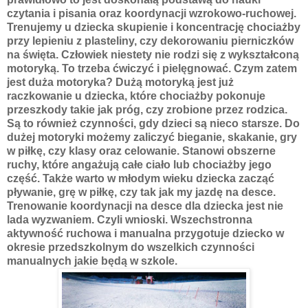
czytania i pisania oraz koordynacji wzrokowo-ruchowej.
Trenujemy u dziecka skupienie i koncentrację chociażby
przy lepieniu z plasteliny, czy dekorowaniu pierniczków
na święta. Człowiek niestety nie rodzi się z wykształconą
motoryką. To trzeba ćwiczyć i pielęgnować. Czym zatem
jest duża motoryka? Dużą motoryką jest już
raczkowanie u dziecka, które chociażby pokonuje
przeszkody takie jak próg, czy zrobione przez rodzica.
Są to również czynności, gdy dzieci są nieco starsze. Do
dużej motoryki możemy zaliczyć bieganie, skakanie, gry
w piłkę, czy klasy oraz celowanie. Stanowi obszerne
ruchy, które angażują całe ciało lub chociażby jego
część. Także warto w młodym wieku dziecka zacząć
pływanie, grę w piłkę, czy tak jak my jazdę na desce.
Trenowanie koordynacji na desce dla dziecka jest nie
lada wyzwaniem. Czyli wnioski. Wszechstronna
aktywność ruchowa i manualna przygotuje dziecko w
okresie przedszkolnym do wszelkich czynności
manualnych jakie będą w szkole.