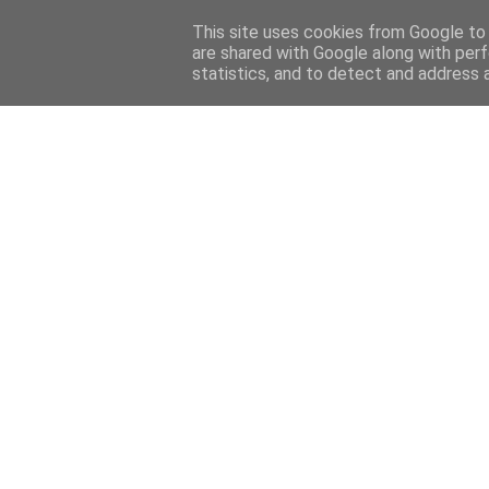
This site uses cookies from Google to d
are shared with Google along with perf
statistics, and to detect and address 