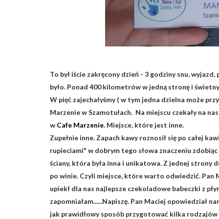
To był iście zakręcony dzień - 3 godziny snu, wyjazd,
było. Ponad 400 kilometrów w jedną stronę i świetny
W pięć zajechałyśmy ( w tym jedna dzielna może przy
Marzenie w Szamotułach. Na miejscu czekały na nas
w
Cafe Marzenie
. Miejsce, które jest inne.
Zupełnie inne. Zapach kawy roznosił się po całej kaw
rupieciami" w dobrym tego słowa znaczeniu zdobiąc 
ściany, która była inna i unikatowa. Z jednej strony 
po winie. Czyli miejsce, które warto odwiedzić. Pan 
upiekł dla nas najlepsze czekoladowe babeczki z płyn
zapomniałam......Napiszę. Pan Maciej opowiedział n
jak prawidłowy sposób przygotować kilka rodzajów k