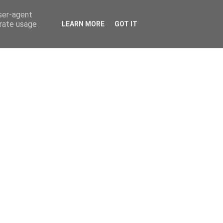
user-agent
erate usage
LEARN MORE
GOT IT