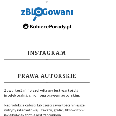
INSTAGRAM
PRAWA AUTORSKIE
Zawartość niniejszej witryny jest wartością
intelektualną, chronioną prawem autorskim.
Reprodukcja całości lub części zawartości niniejszej
witryny internetowej - tekstu, grafiki, filmów itp w
jakiejkolwiek formie jest zabroniona