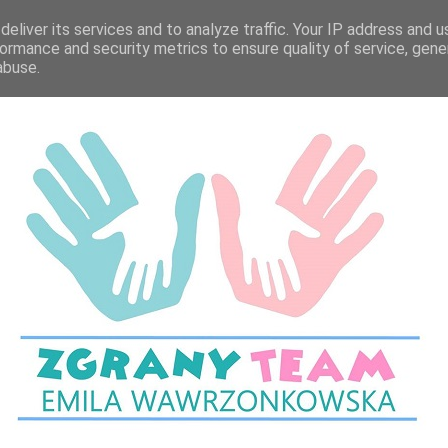
eliver its services and to analyze traffic. Your IP address and 
ormance and security metrics to ensure quality of service, gen
abuse.