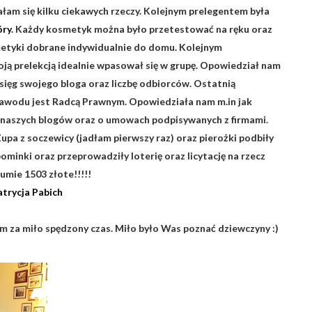
łam się kilku ciekawych rzeczy. Kolejnym prelegentem była
óry
. Każdy kosmetyk można było przetestować na ręku oraz
metyki dobrane indywidualnie do domu. Kolejnym
ją prelekcją idealnie wpasował się w grupę. Opowiedział nam
ięg swojego bloga oraz liczbę odbiorców. Ostatnią
zawodu jest Radcą Prawnym. Opowiedziała nam m.in jak
 z naszych blogów oraz o umowach podpisywanych z firmami.
Zupa z soczewicy (jadłam pierwszy raz) oraz pierożki podbiły
minki oraz przeprowadziły loterię oraz licytację na rzecz
umie 1503 złote!!!!!
atrycja Pabich
 za miło spędzony czas. Miło było Was poznać dziewczyny :)