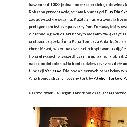
kaw ponad 1000, jednak poprzez prelekcje dowiedzia
Roksana przedstawiając nam kosmetyki
Plus Dla Sk
zadać wszelkie pytania. Każda z nas otrzymała kos
prelegentem był sympatyczny Pan Tomasz, który swo
o technologiach dzięki którym możemy zwiększyć zas
prelegentką była Żona Pana Tomasza Ania, która z 
chronić swój wizerunek w sieci, o kopiowaniu zdjęć
Po prelekcjach przyszedł czas na upragniony obiad. 
nasze podniebienia.
Na koniec dziewczyny rozdały upo
fundacji
Varietae
. Dla podopiecznych zebrałyśmy w s
A na koniec śliczny i pyszny tort by
Atelier Tortów P
Bardzo dziękuję Organizatorkom oraz Uczestniczkom