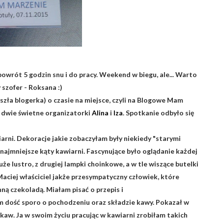
 powrót 5 godzin snu i do pracy. Weekend w biegu, ale... Warto
 szofer - Roksana :)
szła blogerka) o czasie na miejsce, czyli na Blogowe Mam
 dwie świetne organizatorki
Alina
i
Iza
. Spotkanie odbyło się
iarni. Dekoracje jakie zobaczyłam były niekiedy "starymi
najmniejsze kąty kawiarni. Fascynujące było oglądanie każdej
duże lustro, z drugiej lampki choinkowe, a w tle wiszące butelki
Maciej właściciel jakże przesympatyczny człowiek, które
ną czekoladą. Miałam pisać o przepis i
am dość sporo o pochodzeniu oraz składzie kawy. Pokazał w
aw. Ja w swoim życiu pracując w kawiarni zrobiłam takich