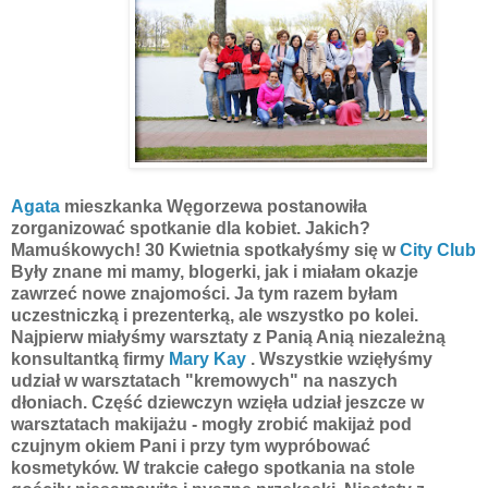
Agata
mieszkanka Węgorzewa postanowiła
zorganizować spotkanie dla kobiet. Jakich?
Mamuśkowych! 30 Kwietnia spotkałyśmy się w
City Club
Były znane mi mamy, blogerki, jak i miałam okazje
zawrzeć nowe znajomości. Ja tym razem byłam
uczestniczką i prezenterką, ale wszystko po kolei.
Najpierw miałyśmy warsztaty z Panią Anią niezależną
konsultantką firmy
Mary Kay
. Wszystkie wzięłyśmy
udział w warsztatach "kremowych" na naszych
dłoniach. Część dziewczyn wzięła udział jeszcze w
warsztatach makijażu - mogły zrobić makijaż pod
czujnym okiem Pani i przy tym wypróbować
kosmetyków. W trakcie całego spotkania na stole