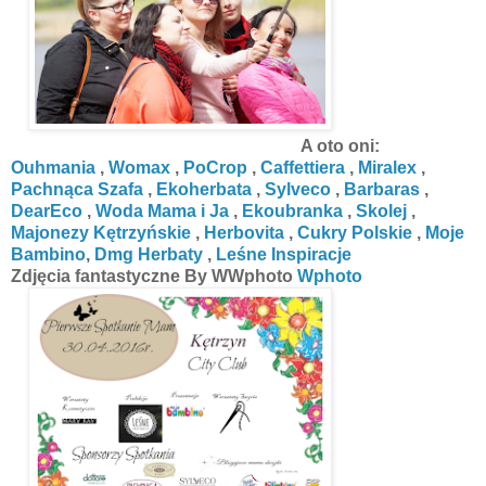
A oto oni:
Ouhmania
,
Womax
,
PoCrop
,
Caffettiera
,
Miralex
,
Pachnąca Szafa
,
Ekoherbata
,
Sylveco
,
Barbaras
,
DearEco
,
Woda Mama i Ja
,
Ekoubranka
,
Skolej
,
Majonezy Kętrzyńskie
,
Herbovita
,
Cukry Polskie
,
Moje
Bambino
,
Dmg Herbaty
,
Leśne Inspiracje
Zdjęcia fantastyczne By WWphoto
Wphoto