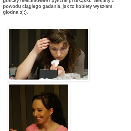
gościły niesamowite i pyszne przekąski. Niestety z
powodu ciągłego gadania, jak to kobiety wyszłam
głodna :( :).